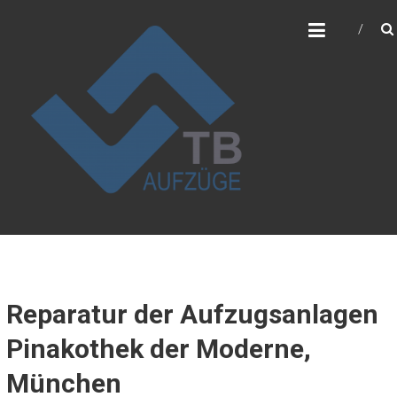
Skip
TB-AUFZÜGE GMBH
to
Bozidar Toncic
content
Reparatur der Aufzugsanlagen
Pinakothek der Moderne,
München