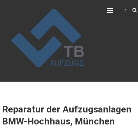
Skip
TB-AUFZÜGE GMBH
to
Bozidar Toncic
content
Reparatur der Aufzugsanlagen
BMW-Hochhaus, München